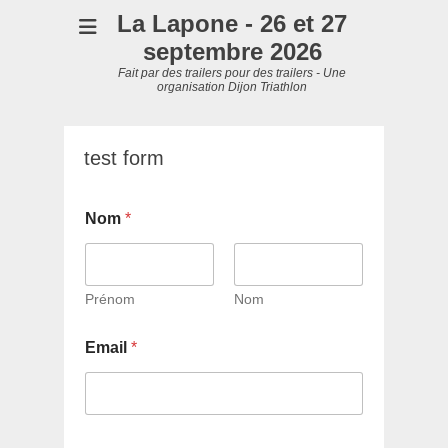
La Lapone - 26 et 27
septembre 2026
Fait par des trailers pour des trailers - Une
organisation Dijon Triathlon
test form
Nom
*
Prénom
Nom
*
Email
*
N
o
m
E
m
a