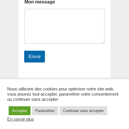
Mon message
i
l
Envoi
Nous utilisons des cookies pour optimiser notre site web,
vous pouvez tout accepter, paramétrer votre consentement
Copyright © 2026
La Lapone – 26 et 27 septembre 2026
. All
ou continuer sans accepter
Rights Reserved.
Accepter
Paramètres
Continuer sans accepter
Gridalicious par
Catch Themes
En savoir plus