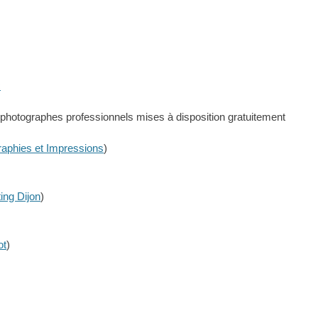
c
 photographes professionnels mises à disposition gratuitement
aphies et Impressions
)
ing Dijon
)
ot
)