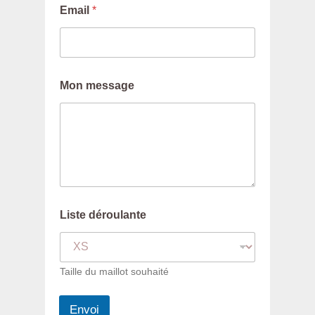
*
Email
*
*
Mon message
Liste déroulante
Taille du maillot souhaité
Envoi