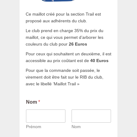
Ce maillot créé pour la section Trail est
proposé aux adhérents du club.
Le club prend en charge 35% du prix du
maillot, ce qui vous permet d’arborer les
couleurs du club pour
26 Euros
Pour ceux qui souhaitent un deuxième, il est
accessible au prix coûtant est de
40
Euros
Pour que la commande soit passée, le
virement doit être fait sur le RIB du club,
avec le libellé ‘Maillot Trail »
m
Nom
*
e
s
s
a
g
Prénom
Nom
e