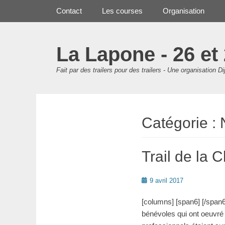
Premier Menu
Aller
Contact
Les courses
Organisation
au
contenu
La Lapone - 26 et
Fait par des trailers pour des trailers - Une organisation Di
Catégorie :
Trail de la 
Posté
9 avril 2017
le
[columns] [span6] [/span
bénévoles qui ont oeuvré