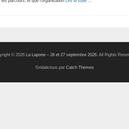
 les parcours, et que l’organisation
Lire la suite …
yright © 2026
La Lapone – 26 et 27 septembre 2026
. All Rights Rese
Gridalicious par
Catch Themes