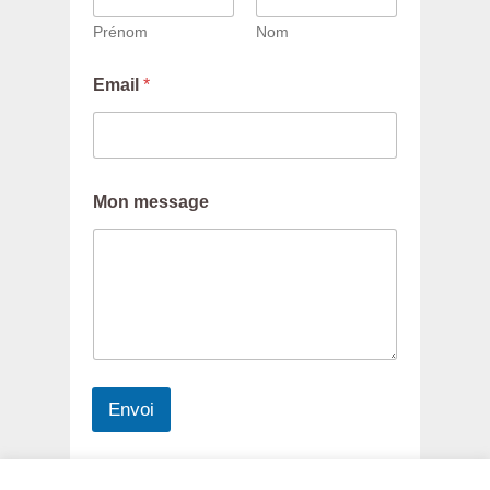
Prénom
Nom
E
Email
*
m
a
i
l
M
o
Mon message
n
M
o
n
Envoi